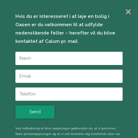
×
Hvis du er interesseret i at leje en bolig i
Oasen er du velkommen til at udfylde
nedenstående felter – herefter vil du blive
kontaktet af Calum pr. mail.
Lejeboliger i Oasen
Ved indtastning af dine oplysninger godkender du, at vi gemmer
Oasens består af 221 elegante lejeboliger i varierende
disse personoplysninger, og at vi må kontakte dig telefonisk eller via