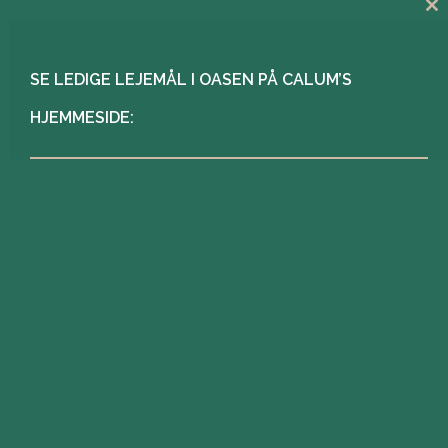
Cl
th
m
SE LEDIGE LEJEMÅL I OASEN PÅ CALUM’S
HJEMMESIDE:
Her