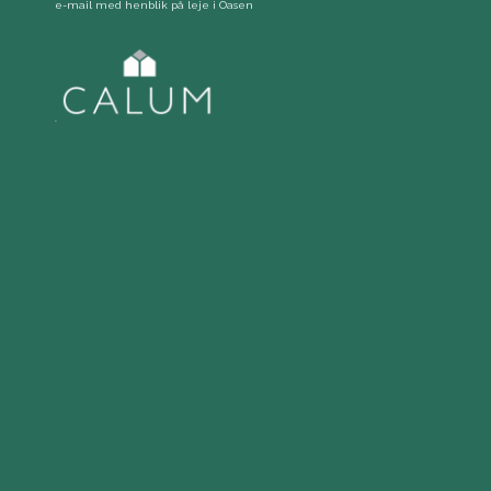
mellem?
e-mail med henblik på leje i Oasen
CALUM Oasen har fået miljøvenlig delebil
.
I CALUM Oasen står der en elektrisk delebil tæt på dig. En
delebil er genial, når du kun har brug for bil en gang i
mellem. Du deler bil med dine naboer og bruger bilen alt
efter, hvornår du har booket den.
Du henter og afleverer altid bilen samme sted.
Vi har indgået et partnerskab med TADAA!, som i forvejen
driver delebilsforretning. Det betyder, at du bruger
TADAA!s app til at booke, åbne og låse delebilen. Det er
også TADAA! du skal have fat i, når du får brug for hjælp
med delebilen.
Bliv medlem nu og få gratis oprettelse.